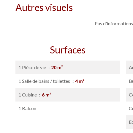
Autres visuels
Pas d'informations
Surfaces
1 Pièce de vie
20 m²
A
1 Salle de bains / toilettes
4 m²
B
1 Cuisine
6 m²
C
1 Balcon
C
É