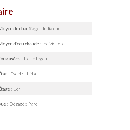
ire
Moyen de chauffage
Individuel
Moyen d'eau chaude
Individuelle
Eaux usées
Tout à l'égout
État
Excellent état
Étage
1er
Vue
Dégagée Parc