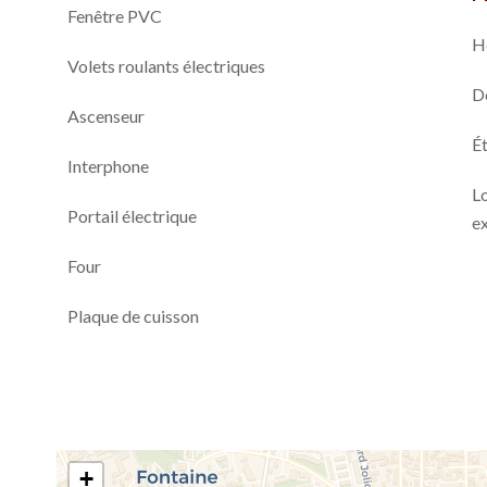
Fenêtre PVC
H
Volets roulants électriques
D
Ascenseur
Ét
Interphone
L
Portail électrique
ex
Four
Plaque de cuisson
+