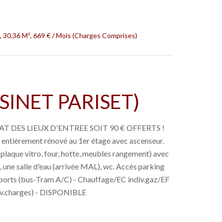
 30.36 M², 669 € / Mois (Charges Comprises)
SSINET PARISET)
 DES LIEUX D'ENTREE SOIT 90 € OFFERTS !
 entièrement rénové au 1er étage avec ascenseur.
(plaque vitro, four, hotte, meubles rangement) avec
 une salle d'eau (arrivée MAL), wc. Accès parking
sports (bus-Tram A/C) - Chauffage/EC indiv.gaz/EF
rov.charges) - DISPONIBLE