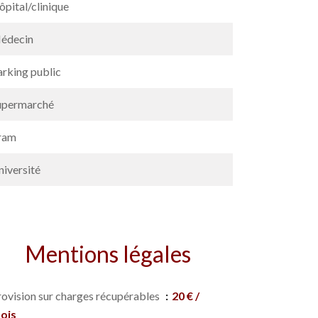
pital/clinique
édecin
arking public
upermarché
ram
niversité
Mentions légales
rovision sur charges récupérables
20 € /
ois