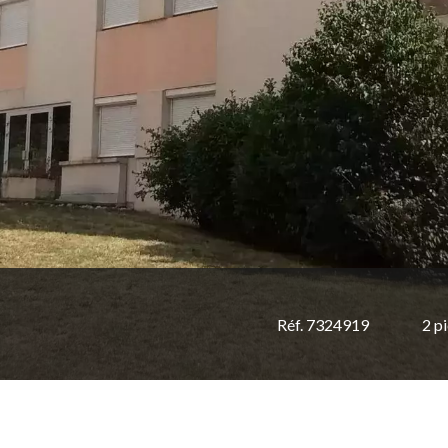
Réf. 7324919
2 p