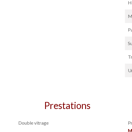
Hô
M
P
S
T
U
Prestations
Double vitrage
P
M