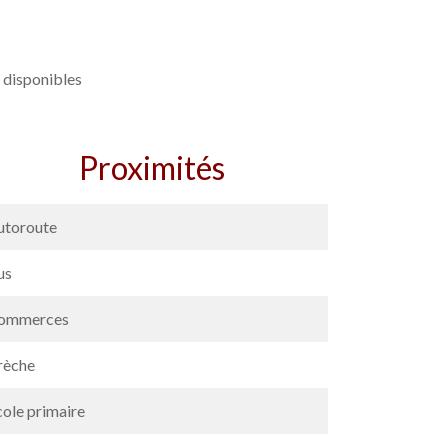
 disponibles
Proximités
utoroute
us
ommerces
rèche
cole primaire