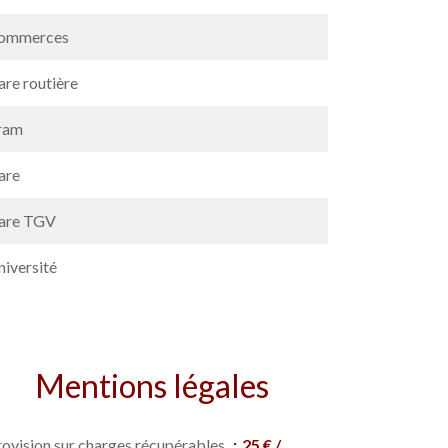
ommerces
are routière
ram
are
are TGV
niversité
Mentions légales
rovision sur charges récupérables
25 € /