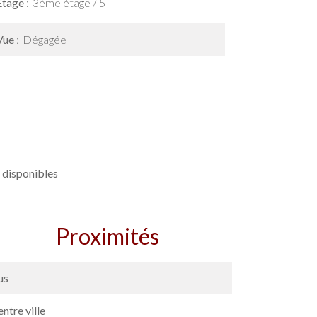
Étage
3ème étage / 5
Vue
Dégagée
 disponibles
Proximités
us
ntre ville