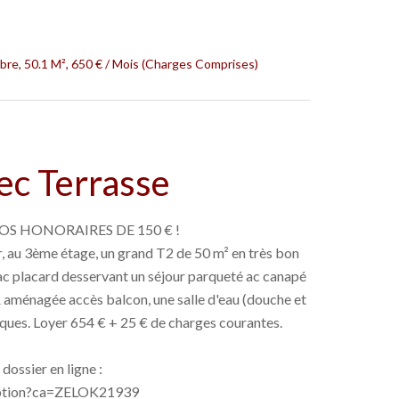
re, 50.1 M², 650 € / Mois (Charges Comprises)
ec Terrasse
S HONORAIRES DE 150 € !
, au 3ème étage, un grand T2 de 50 m² en très bon
 ac placard desservant un séjour parqueté ac canapé
 aménagée accès balcon, une salle d'eau (douche et
iques. Loyer 654 € + 25 € de charges courantes.
dossier en ligne :
cription?ca=ZELOK21939