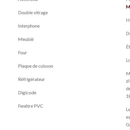
M
Double vitrage
H
Interphone
D
Meublé
Ét
Four
L
Plaque de cuisson
M
Réfrigérateur
d'
de
Digicode
1
Fenêtre PVC
Le
es
G