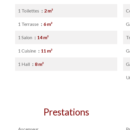
1 Toilettes
2 m²
C
1 Terrasse
6 m²
G
1 Salon
14 m²
T
1 Cuisine
11 m²
G
1 Hall
8 m²
G
U
Prestations
Ascenseur
P