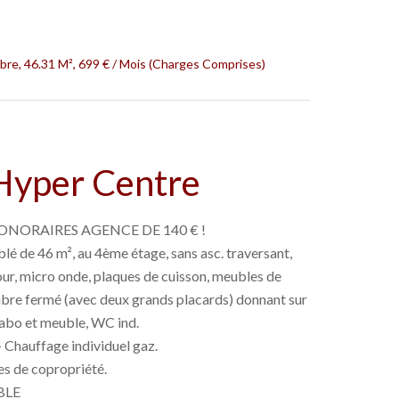
re, 46.31 M², 699 € / Mois (Charges Comprises)
Hyper Centre
ONORAIRES AGENCE DE 140 € !
é de 46 m², au 4ème étage, sans asc. traversant,
our, micro onde, plaques de cuisson, meubles de
ambre fermé (avec deux grands placards) donnant sur
avabo et meuble, WC ind.
Chauffage individuel gaz.
es de copropriété.
BLE