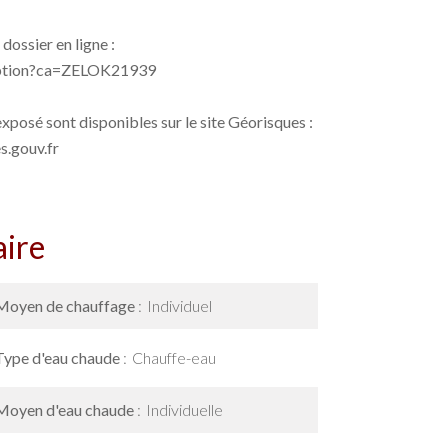
dossier en ligne :
cription?ca=ZELOK21939
exposé sont disponibles sur le site Géorisques :
.gouv.fr
ire
Moyen de chauffage
Individuel
Type d'eau chaude
Chauffe-eau
Moyen d'eau chaude
Individuelle