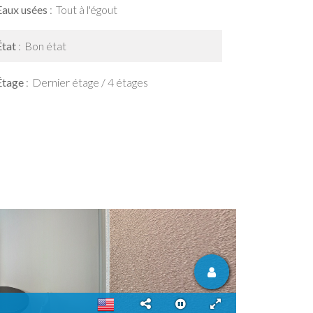
Eaux usées
Tout à l'égout
État
Bon état
Étage
Dernier étage / 4 étages