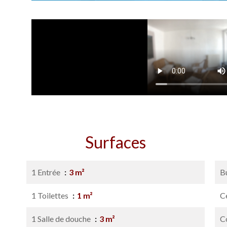
Surfaces
1 Entrée
3 m²
B
1 Toilettes
1 m²
Ce
1 Salle de douche
3 m²
C