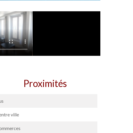
Proximités
us
ntre ville
ommerces