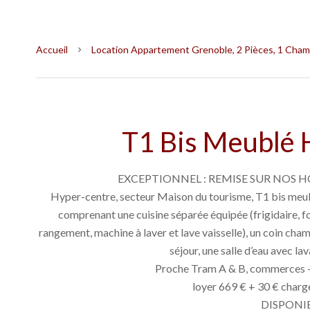
Accueil
Location Appartement Grenoble, 2 Pièces, 1 Chamb
T1 Bis Meublé 
EXCEPTIONNEL : REMISE SUR NOS H
Hyper-centre, secteur Maison du tourisme, T1 bis meubl
comprenant une cuisine séparée équipée (frigidaire, f
rangement, machine à laver et lave vaisselle), un coin ch
séjour, une salle d’eau avec l
Proche Tram A & B, commerces - 
loyer 669 € + 30 € charg
DISPONI