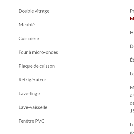
Double vitrage
P
M
Meublé
H
Cuisinière
D
Four à micro-ondes
Ét
Plaque de cuisson
L
Réfrigérateur
M
Lave-linge
d'
de
Lave-vaisselle
1
Fenêtre PVC
L
ex