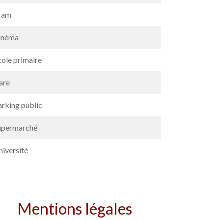
ram
inéma
cole primaire
are
arking public
upermarché
niversité
Mentions légales