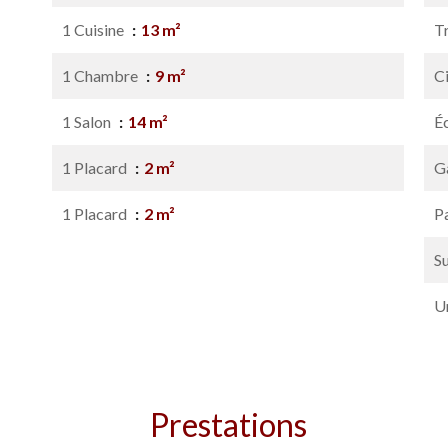
1 Cuisine
13 m²
T
1 Chambre
9 m²
C
1 Salon
14 m²
É
1 Placard
2 m²
G
1 Placard
2 m²
P
S
U
Prestations