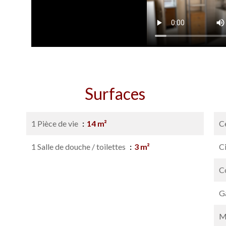
Surfaces
1 Pièce de vie
14 m²
Ce
1 Salle de douche / toilettes
3 m²
C
C
G
M