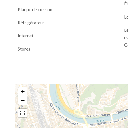
Ét
Plaque de cuisson
L
Réfrigérateur
Le
Internet
es
G
Stores
+
−