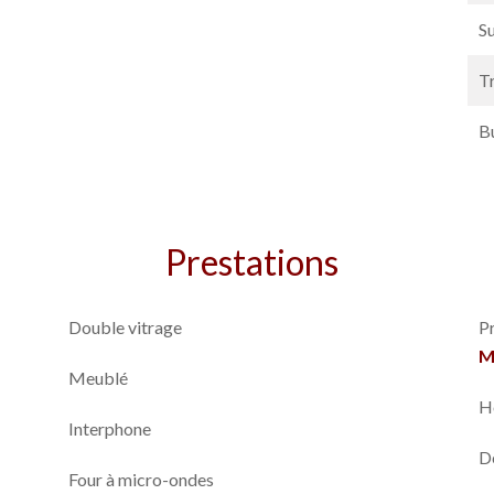
S
T
B
Prestations
Double vitrage
P
M
Meublé
H
Interphone
D
Four à micro-ondes