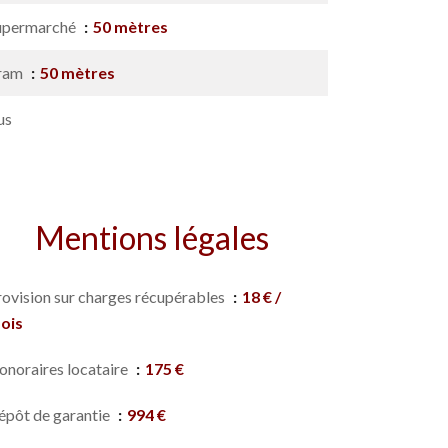
upermarché
50 mètres
ram
50 mètres
us
Mentions légales
rovision sur charges récupérables
18 € /
ois
onoraires locataire
175 €
épôt de garantie
994 €