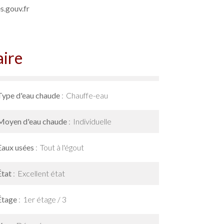
.gouv.fr
ire
Type d'eau chaude
Chauffe-eau
Moyen d'eau chaude
Individuelle
Eaux usées
Tout à l'égout
État
Excellent état
Étage
1er étage / 3