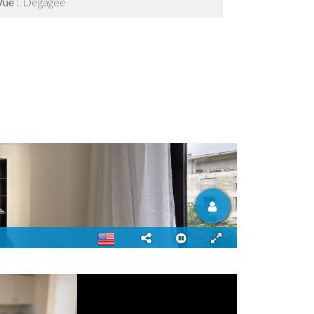
Vue
Dégagée