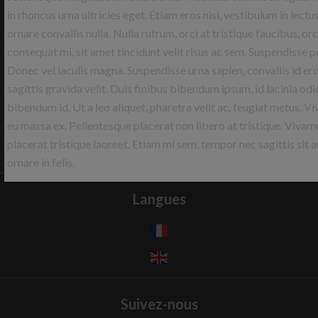
Contactez-nous
in rhoncus urna ultricies eget. Etiam eros nisi, vestibulum in lectu
ornare convallis nulla. Nulla rutrum, orci at tristique faucibus, orci
B2C IMMOBILIER
consequat mi, sit amet tincidunt velit risus ac sem. Suspendisse p
21 Rue de Belgrade
Donec vel iaculis magna. Suspendisse urna sapien, convallis id er
38000
Grenoble
sagittis gravida velit. Duis finibus bibendum ipsum, id lacinia odi
France
bibendum id. Ut a leo aliquet, pharetra velit ac, feugiat metus. V
eu massa ex. Pellentesque placerat non libero at tristique. Vivam
+33 4 76 41 86 16
placerat tristique laoreet. Etiam mi sem, tempor nec sagittis sit 
gestion@b2cimmobilier.fr
ornare in felis.
Langues
Suivez-nous