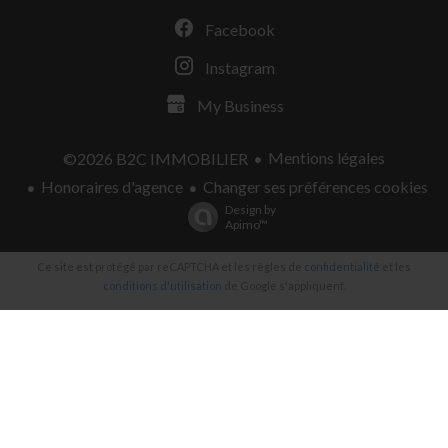
Facebook
Instagram
My Business
Mentions légales
©2026 B2C IMMOBILIER
Honoraires d'agence
Changer ses préférences cookies
Design by
Apimo™
Ce site est protégé par reCAPTCHA et les règles de
confidentialité
et les
conditions d'utilisation
de Google s'appliquent.