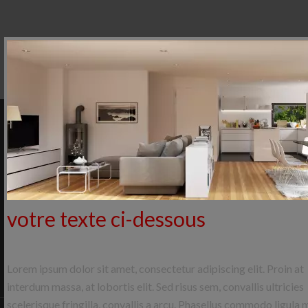
Navigation
Accueil
Ventes
Locations
votre texte ci-dessous
Syndic
Actualités
Estimation
Lorem ipsum dolor sit amet, consectetur adipiscing elit. Proin at
Contactez-nous
interdum massa, at lobortis elit. Sed risus sem, convallis ultricies
scelerisque fringilla, convallis a arcu. Phasellus commodo ligula