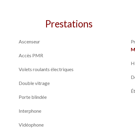
Prestations
Ascenseur
P
M
Accès PMR
H
Volets roulants électriques
D
Double vitrage
Ét
Porte blindée
Interphone
Vidéophone