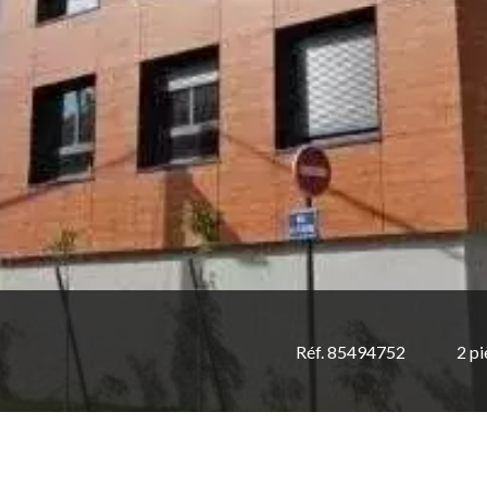
Réf. 85494752
2 pi