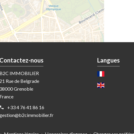
Contactez-nous
Langues
B2C IMMOBILIER
21 Rue de Belgrade
38000
Grenoble
France
+33 4 76 41 86 16
gestion@b2cimmobilier.fr
Mentions légales
Honoraires d'agence
Changer ses préfér