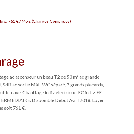
re, 761 € / Mois (Charges Comprises)
arage
étage ac ascenseur, un beau T2 de 53 m² ac grande
uit, SdB ac sortie MàL, WC séparé, 2 grands placards,
ble, cave. Chauffage indiv électrique, EC indiv, EF
INTERMEDIAIRE. Disponible Début Avril 2018. Loyer
s soit 761 €.